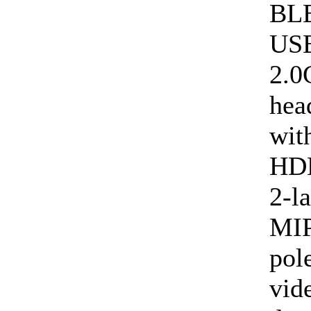
BLE
USB
2.0
hea
wit
HDM
2-l
MIP
pol
vid