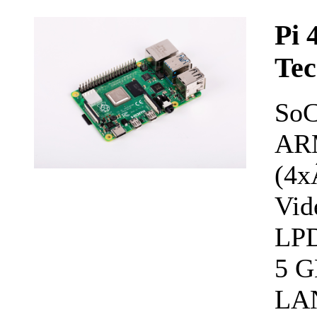
Pi 
Tec
SoC
AR
(4x
Vid
LPD
5 G
LAN