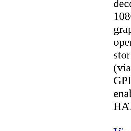
dec
108
gra
ope
sto
(vi
GPI
ena
HA